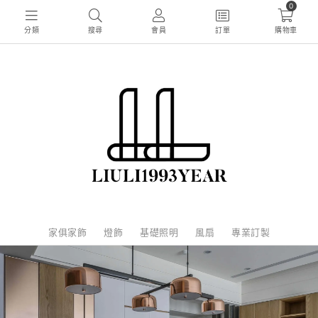
0
分類
搜尋
會員
訂單
購物車
家俱家飾
燈飾
基礎照明
風扇
專業訂製