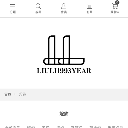
0
分類
搜尋
會員
訂單
購物車
首頁
燈飾
燈飾
全部商品
壁燈
吊燈
檯燈
吸頂燈
落地燈
光源燈泡