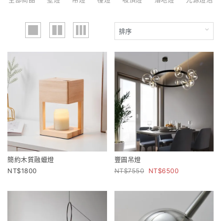
簡約木質融蠟燈
豐圓吊燈
1800
7550
6500