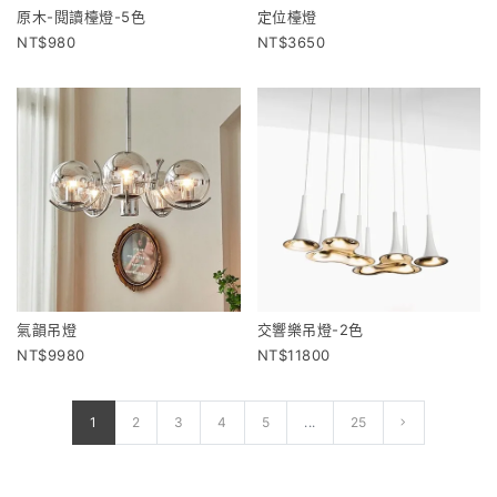
原木-閱讀檯燈-5色
定位檯燈
980
3650
氣韻吊燈
交響樂吊燈-2色
9980
11800
1
2
3
4
5
...
25