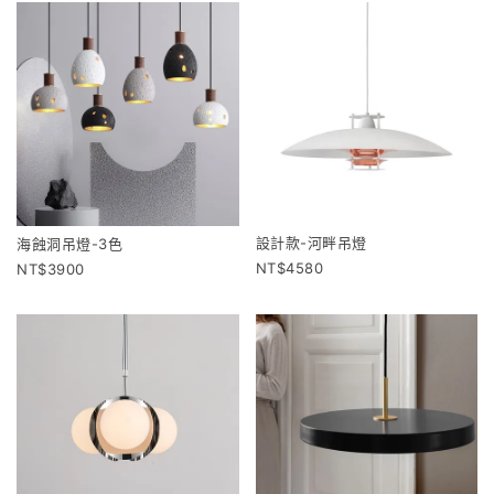
設計款-河畔吊燈
海蝕洞吊燈-3色
4580
3900