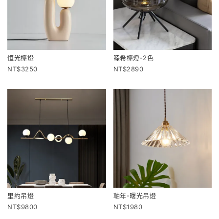
恒光檯燈
睦希檯燈-2色
3250
2890
里約吊燈
軸年-曙光吊燈
9800
1980