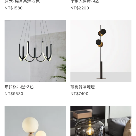
原木-稀有吊燈-2色
小金人檯燈-4款
1580
2200
布拉格吊燈-3色
設視覺落地燈
9580
7400