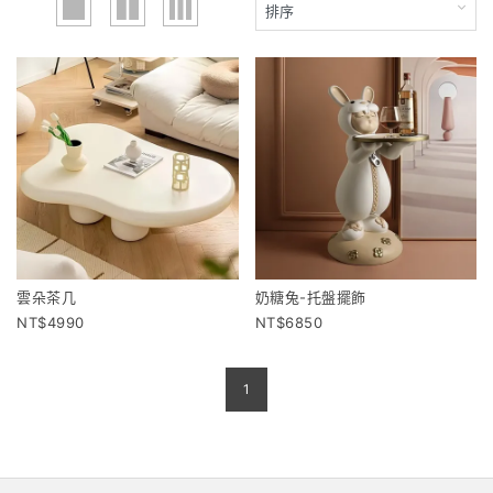
雲朵茶几
奶糖兔-托盤擺飾
4990
6850
1