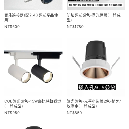
智能遙控器(配2.4G調光產品使
防眩調光調色-曙光桶燈(一體成
用)
型)
600
1780
COB調光調色-15W邱比特軌道燈
調光調色-光學小崁燈2色-槍黑/
(一體成型)
玫瑰金(一體成型)
950
850