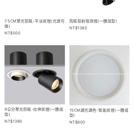
7.5CM聚光防眩-平淡崁燈(光源可
防眩投射吸頂燈(一體成型)
換)
1380
500
9公分聚光防眩-拉伸崁燈(一體成
15CM調光調色-智能崁燈(一體成
型)
型)
1380
600