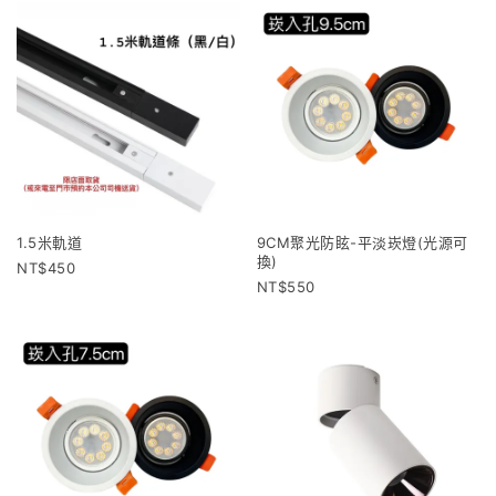
1.5米軌道
9CM聚光防眩-平淡崁燈(光源可
換)
450
550