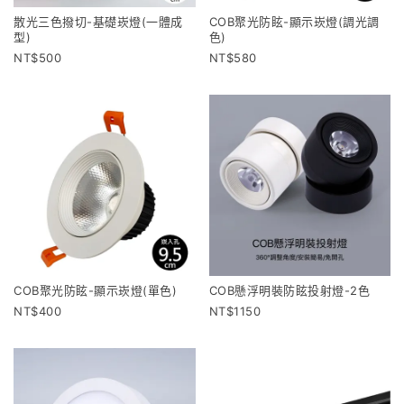
散光三色撥切-基礎崁燈(一體成
COB聚光防眩-顯示崁燈(調光調
型)
色)
500
580
COB聚光防眩-顯示崁燈(單色)
COB懸浮明裝防眩投射燈-2色
400
1150