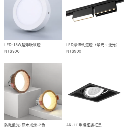
LED-18W超薄吸頂燈
LED線條軌道燈（聚光、泛光）
900
900
防眩散光-原木崁燈-2色
AR-111單燈細邊框黑