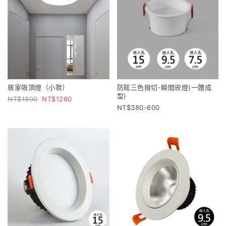
居家吸頂燈（小款）
防眩三色撥切-瞬間崁燈(一體成
型)
1800
1260
380-600