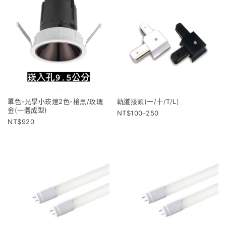
單色-光學小崁燈2色-槍黑/玫瑰
軌道接頭(一/十/T/L)
金(一體成型)
100-250
920