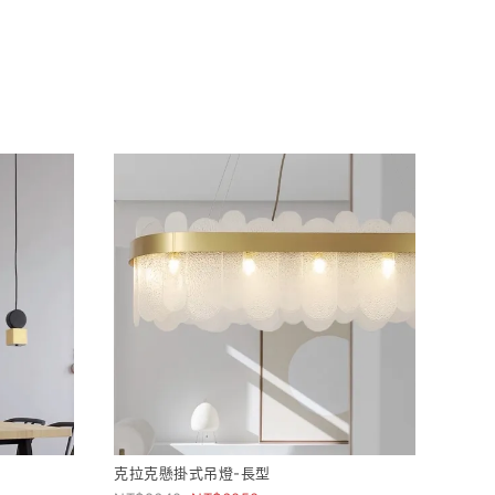
克拉克懸掛式吊燈-長型