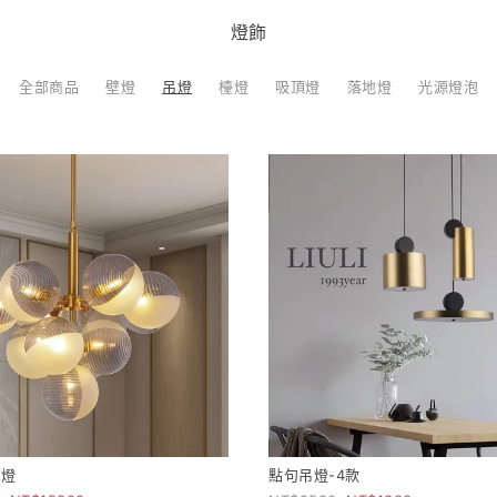
燈飾
全部商品
壁燈
吊燈
檯燈
吸頂燈
落地燈
光源燈泡
吊燈
點句吊燈-4款