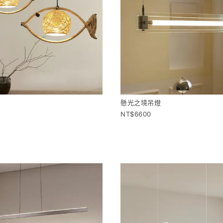
燈
懸光之境吊燈
6600