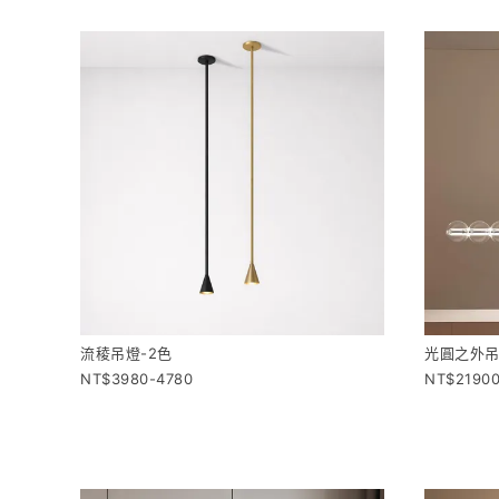
流稜吊燈-2色
光圓之外
3980-4780
2190