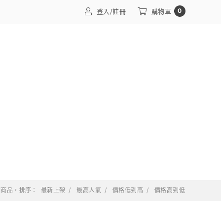
0
登入/註冊
購物車
 個商品，排序：
最新上架
最高人氣
價格低到高
價格高到低