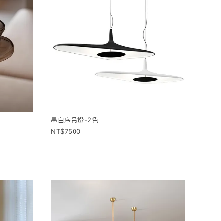
墨白序吊燈-2色
7500