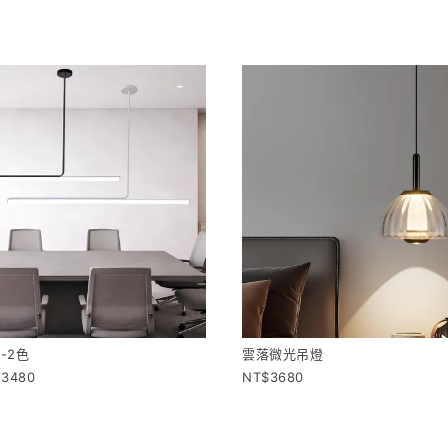
-2色
雲落微光吊燈
-3480
3680