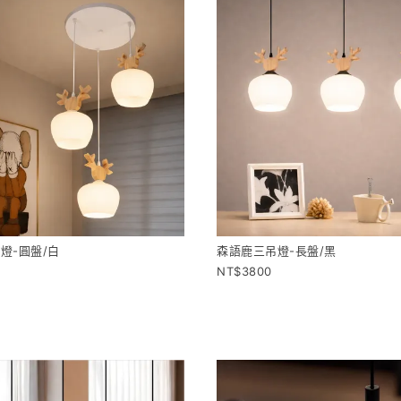
燈-圓盤/白
森語鹿三吊燈-長盤/黑
3800