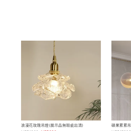
浪漫花玫瑰吊燈(展示品無瑕疵出清)
碩果累累