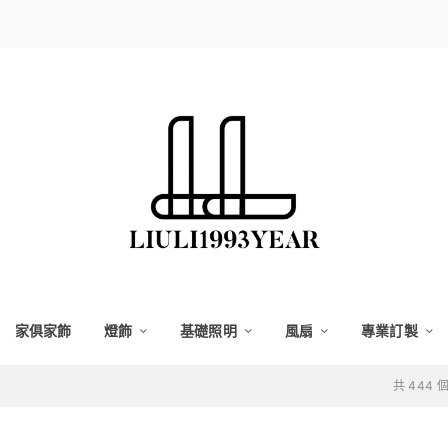
家俱家飾
燈飾
基礎照明
風扇
專業訂製
共 444