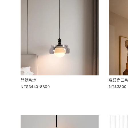
靜默吊燈
森語鹿三吊
3440-8800
3800