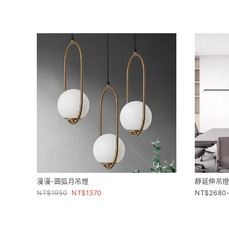
漫漫-圓弧月吊燈
靜延伸吊燈
1950
1370
2680