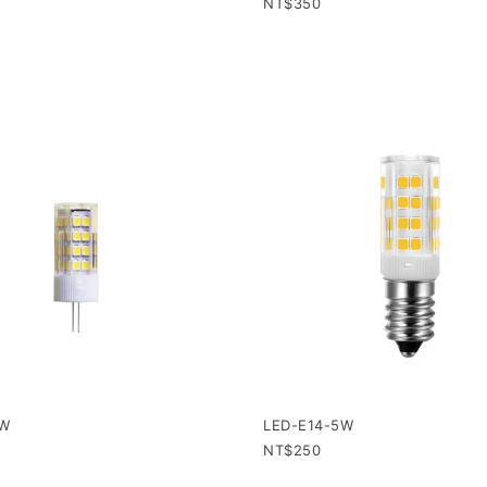
350
5W
LED-E14-5W
250