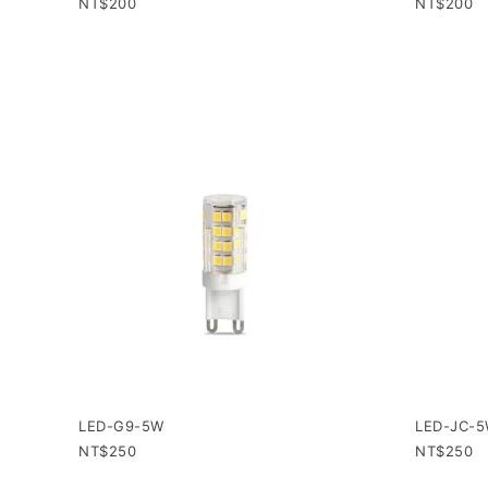
200
200
LED-G9-5W
LED-JC-
250
250