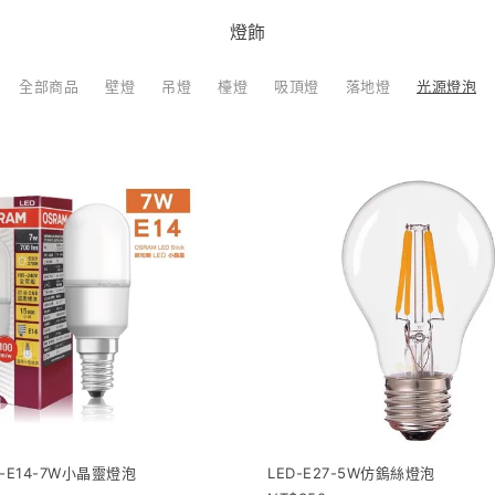
燈飾
全部商品
壁燈
吊燈
檯燈
吸頂燈
落地燈
光源燈泡
-E14-7W小晶靈燈泡
LED-E27-5W仿鎢絲燈泡