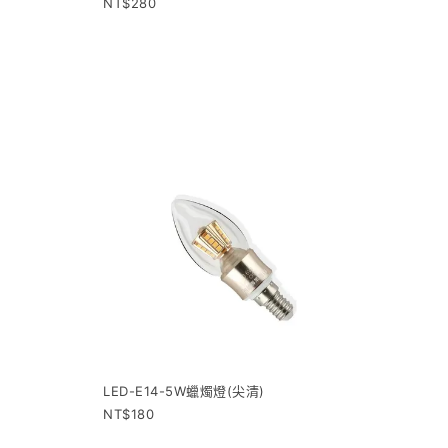
280
LED-E14-5W蠟燭燈(尖清)
180