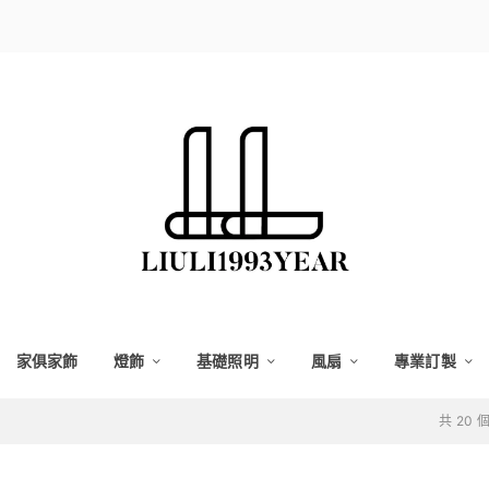
家俱家飾
燈飾
基礎照明
風扇
專業訂製
共 20