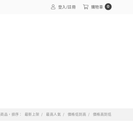
0
登入/註冊
購物車
 個商品，排序：
最新上架
最高人氣
價格低到高
價格高到低