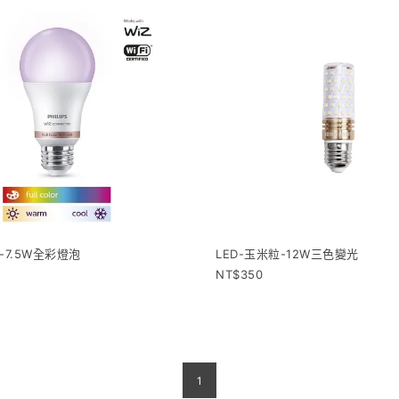
-7.5W全彩燈泡
LED-玉米粒-12W三色變光
350
1