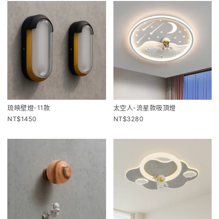
琉映壁燈-11款
太空人-流星款吸頂燈
1450
3280