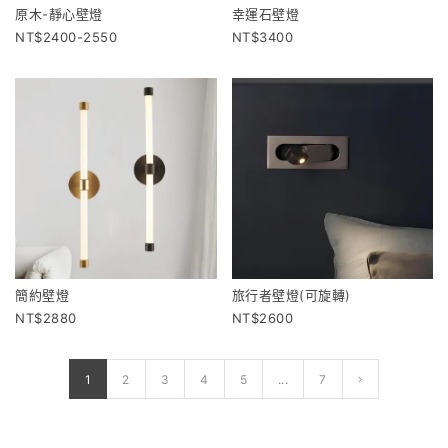
原木-靜心壁燈
幸運石壁燈
2400-2550
3400
簡約壁燈
旅行者壁燈(可旋轉)
2880
2600
1
2
3
4
5
...
7