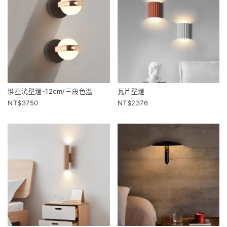
惟星洸壁燈-12cm/三段色溫
瓦片壁燈
3750
2376