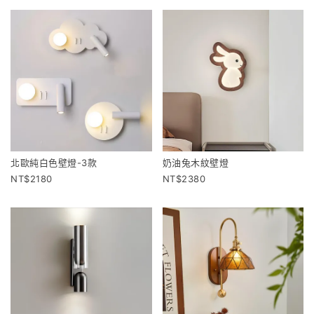
奶油兔木紋壁燈
北歐純白色壁燈-3款
2380
2180