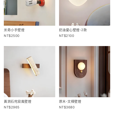
米奇小手壁燈
奶油愛心壁燈-2款
2500
2100
黃洞石侘寂風壁燈
原木-文樺壁燈
2965
3680