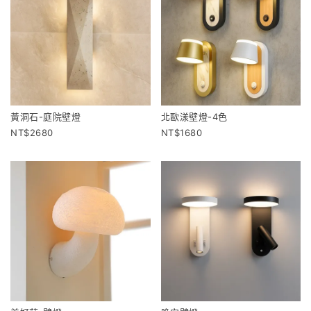
黃洞石-庭院壁燈
北歐漾壁燈-4色
2680
1680