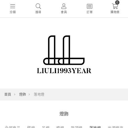
0
分類
搜尋
會員
訂單
購物車
首頁
燈飾
落地燈
燈飾
全部商品
壁燈
吊燈
檯燈
吸頂燈
落地燈
光源燈泡