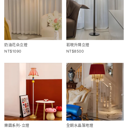
奶油花朵立燈
若現升降立燈
1090
8500
樂園系列-立燈
全銅水晶落地燈