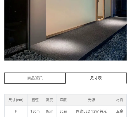
商品資訊
尺寸表
尺寸(cm)
直徑
高度
深度
光源
材質
F
18cm
9cm
3cm
內建LED 12W 黃光
五金