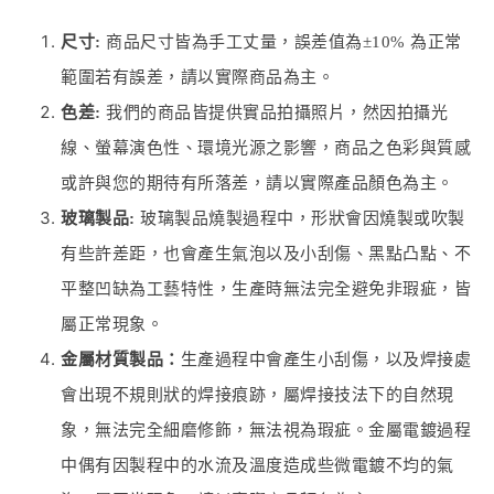
尺寸:
商品尺寸皆為手工丈量，誤差值為±10% 為正常
範圍若有誤差，請以實際商品為主。
色差:
我們的商品皆提供實品拍攝照片，然因拍攝光
線、螢幕演色性、環境光源之影響，商品之色彩與質感
或許與您的期待有所落差，請以實際產品顏色為主。
玻璃製品:
玻璃製品燒製過程中，形狀會因燒製或吹製
有些許差距，也會產生氣泡以及小刮傷、黑點凸點、不
平整凹缺為工藝特性，生產時無法完全避免非瑕疵，皆
屬正常現象。
金屬材質製品：
生產過程中會產生小刮傷，以及焊接處
會出現不規則狀的焊接痕跡，屬焊接技法下的自然現
象，無法完全細磨修飾，無法視為瑕疵。金屬電鍍過程
中偶有因製程中的水流及溫度造成些微電鍍不均的氣