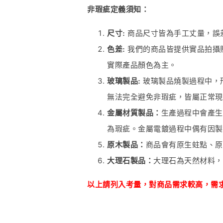
非瑕疵定義須知：
尺寸:
商品尺寸皆為手工丈量，誤差
色差:
我們的商品皆提供實品拍攝
實際產品顏色為主。
玻璃製品:
玻璃製品燒製過程中，
無法完全避免非瑕疵，皆屬正常現
金屬材質製品：
生產過程中會產生
為瑕疵。金屬電鍍過程中偶有因製
原木製品：
商品會有原生蛀點、原
大理石製品：
大理石為天然材料，
以上請列入考量，對商品
需
求較高，需