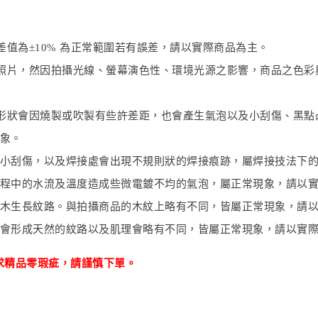
值為±10% 為正常範圍若有誤差，請以實際商品為主。
照片，然因拍攝光線、螢幕演色性、環境光源之影響，商品之色彩
形狀會因燒製或吹製有些許差距，也會產生氣泡以及小刮傷、黑點
象。
小刮傷，以及焊接處會出現不規則狀的焊接痕跡，屬焊接技法下
程中的水流及溫度造成些微電鍍不均的氣泡，屬正常現象，請以
木生長紋路。與拍攝商品的木紋上略有不同，皆屬正常現象，請
會形成天然的紋路以及肌理會略有不同，皆屬正常現象，請以實
求精品零瑕疵
，
請謹慎下單。