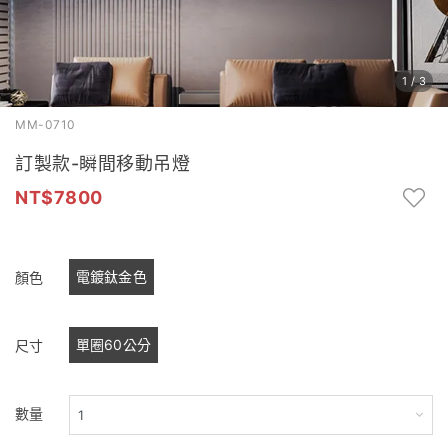
1
/
3
MM-0710
訂製款-瞬間移動吊燈
7800
電鍍鈦金色
顏色
單圈60公分
尺寸
數量