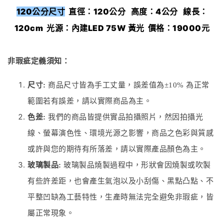
120公分尺寸
直徑：120公分 高度：4公分 線長：
120cm 光源：內建LED 75W 黃光 價格：19000元
非瑕疵定義須知：
尺寸:
商品尺寸皆為手工丈量，誤差值為±10% 為正常
範圍若有誤差，請以實際商品為主。
色差:
我們的商品皆提供實品拍攝照片，然因拍攝光
線、螢幕演色性、環境光源之影響，商品之色彩與質感
或許與您的期待有所落差，請以實際產品顏色為主。
玻璃製品:
玻璃製品燒製過程中，形狀會因燒製或吹製
有些許差距，也會產生氣泡以及小刮傷、黑點凸點、不
平整凹缺為工藝特性，生產時無法完全避免非瑕疵，皆
屬正常現象。