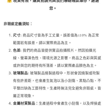
🤗 現貨有限，購買前請先與我們聯絡確認庫存，謝謝
您。
非瑕疵定義須知：
尺寸:
商品尺寸皆為手工丈量，誤差值為±10% 為正常
範圍若有誤差，請以實際商品為主。
色差:
我們的商品皆提供實品拍攝照片，然因拍攝光
線、螢幕演色性、環境光源之影響，商品之色彩與質感
或許與您的期待有所落差，請以實際產品顏色為主。
玻璃製品:
玻璃製品燒製過程中，形狀會因燒製或吹製
有些許差距，也會產生氣泡以及小刮傷、黑點凸點、不
平整凹缺為工藝特性，生產時無法完全避免非瑕疵，皆
屬正常現象。
金屬材質製品：
生產過程中會產生小刮傷，以及焊接處