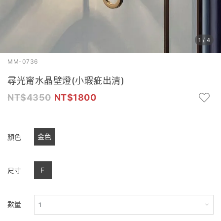
1
/
4
MM-0736
尋光甯水晶壁燈(小瑕疵出清)
4350
1800
金色
顏色
F
尺寸
數量