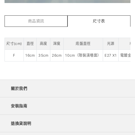
商品資訊
尺寸表
尺寸(cm)
直徑
高度
深度
底盤直徑
光源
材
F
16cm
35cm
26cm
10cm（限裝潢墻面）
E27 X1
電鍍金
關於我們
安裝指南
退換貨說明