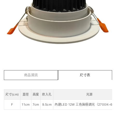
商品資訊
尺寸表
尺寸(cm)
直徑
高度
崁入孔
光源
F
11cm
7cm
9.5cm
內建LED 12W 三色無極調光（2700K~60