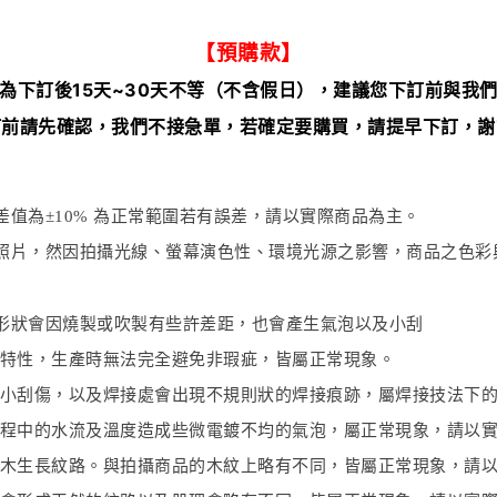
【預購款】
為下訂後15天~30天不等（不含假日），建議您下訂前與我
訂前請先確認，我們不接急單，若確定要購買，請提早下訂，謝
值為±10% 為正常範圍若有誤差，請以實際商品為主。
照片，然因拍攝光線、螢幕演色性、環境光源之影響，商品之色彩
形狀會因燒製或吹製有些許差距，也會產生氣泡以及小刮
特性，生產時無法完全避免非瑕疵，皆屬正常現象。
小刮傷，以及焊接處會出現不規則狀的焊接痕跡，屬焊接技法下
程中的水流及溫度造成些微電鍍不均的氣泡，屬正常現象，請以
木生長紋路。與拍攝商品的木紋上略有不同，皆屬正常現象，請