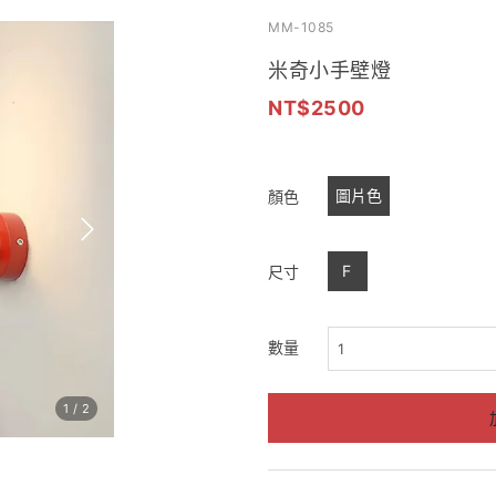
MM-1085
米奇小手壁燈
2500
圖片色
顏色
F
尺寸
數量
1
/
2