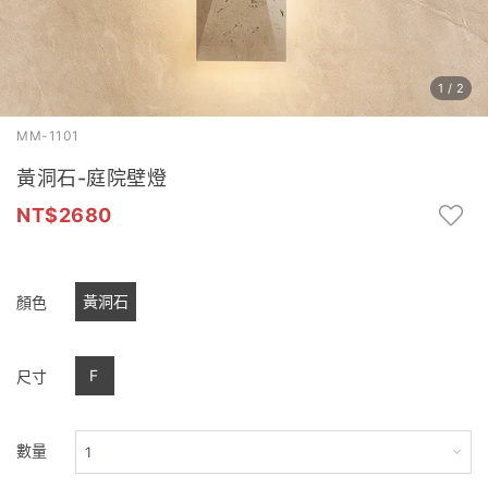
1
/
2
MM-1101
黃洞石-庭院壁燈
2680
黃洞石
顏色
F
尺寸
數量