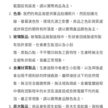
範圍若有誤差，請以實際商品為主。
色差:
我們的商品皆提供實品拍攝照片，然因拍攝光
線、螢幕演色性、環境光源之影響，商品之色彩與質感
或許與您的期待有所落差，請以實際產品顏色為主。
玻璃製品:
玻璃製品燒製過程中，形狀會因燒製或吹製
有些許差距，也會產生氣泡以及小刮
傷、黑點凸點、不平整凹缺為工藝特性，生產時無法完
全避免非瑕疵，皆屬正常現象。
金屬材質製品：
生產過程中會產生小刮傷，以及焊接處
會出現不規則狀的焊接痕跡，屬焊接技法下的自然現
象，無法完全細磨修飾，無法視為瑕疵。金屬電鍍過程
中偶有因製程中的水流及溫度造成些微電鍍不均的氣
泡，屬正常現象，請以實際產品顏色為主。
原木製品：
商品會有原生蛀點、原木生長紋路。與拍攝