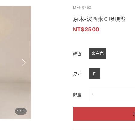
MM-0750
原木-波西米亞吸頂燈
2500
米白色
顏色
F
尺寸
數量
1
/
3