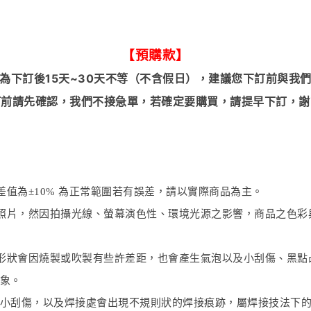
【預購款】
為下訂後15天~30天不等（不含假日），建議您下訂前與我
訂前請先確認，我們不接急單，若確定要購買，請提早下訂，謝
值為±10% 為正常範圍若有誤差，請以實際商品為主。
照片，然因拍攝光線、螢幕演色性、環境光源之影響，商品之色彩
形狀會因燒製或吹製有些許差距，也會產生氣泡以及小刮傷、黑點
象。
小刮傷，以及焊接處會出現不規則狀的焊接痕跡，屬焊接技法下