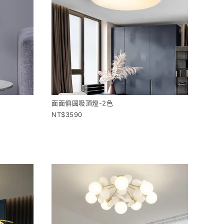
面面俱圆吸頂燈-2色
3590