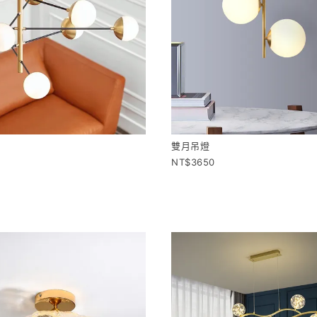
燈
雙月吊燈
3650