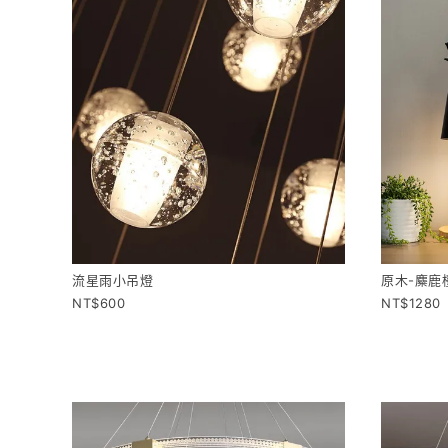
流星雨小吊燈
原木-麋鹿
600
1280