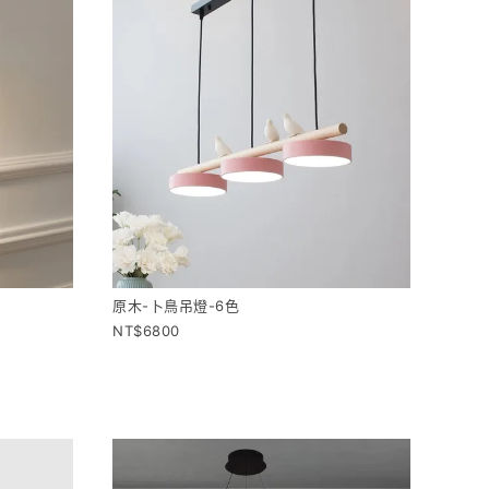
原木-卜鳥吊燈-6色
6800