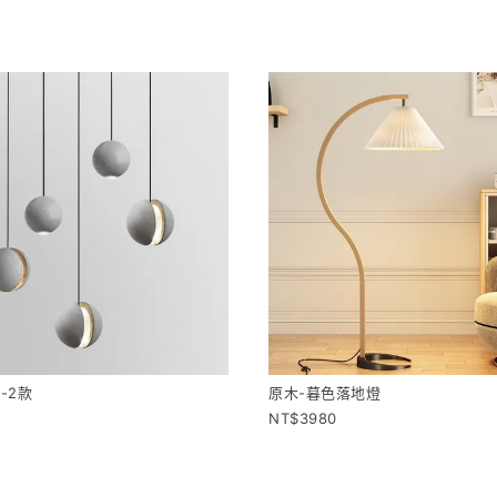
-2款
原木-暮色落地燈
3980