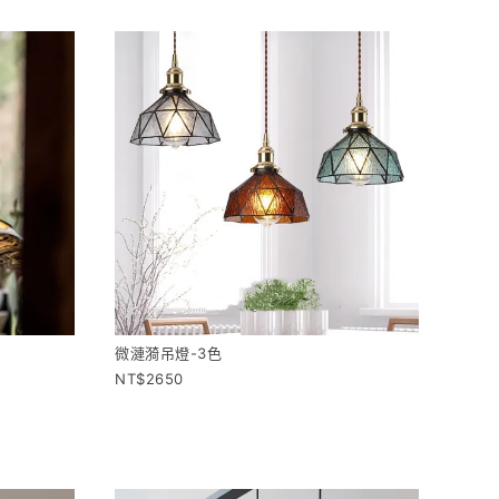
微漣漪吊燈-3色
2650