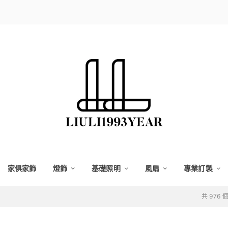
家俱家飾
燈飾
基礎照明
風扇
專業訂製
共 976