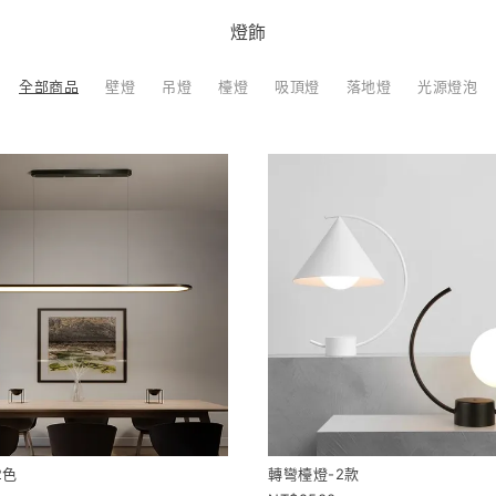
燈飾
全部商品
壁燈
吊燈
檯燈
吸頂燈
落地燈
光源燈泡
2色
轉彎檯燈-2款