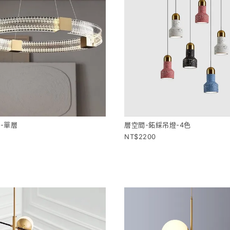
-單層
層空間-鉐綵吊燈-4色
2200