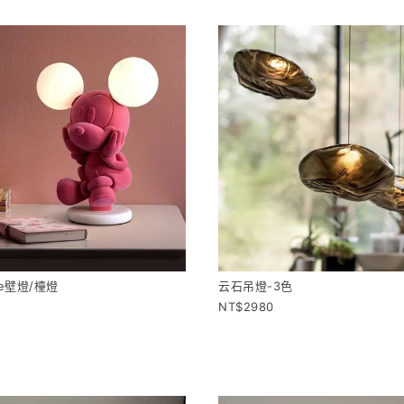
ie壁燈/檯燈
云石吊燈-3色
2980