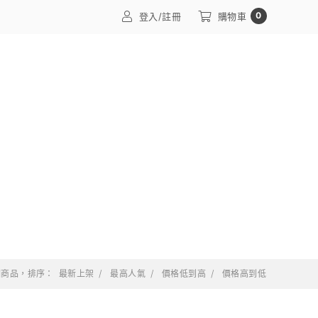
0
登入/註冊
購物車
 個商品，排序：
最新上架
最高人氣
價格低到高
價格高到低