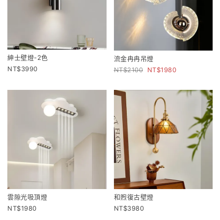
紳士壁燈-2色
流金冉冉吊燈
3990
2100
1980
雲隙光吸頂燈
和煦復古壁燈
1980
3980