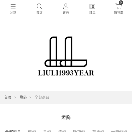
0
分類
搜尋
會員
訂單
購物車
首頁
燈飾
全部商品
燈飾
全部商品
壁燈
吊燈
檯燈
吸頂燈
落地燈
光源燈泡