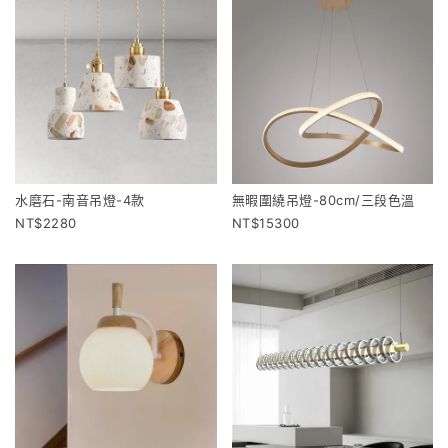
水磨石-南音吊燈-4款
無暇圍繞吊燈-80cm/三段色溫
2280
15300