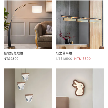
輕奢釣魚地燈
幻之翼吊燈
9800
18500
13800