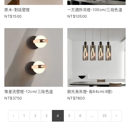
原木-對話壁燈
一方適所吊燈-100cm/三段色溫
1500
10500
惟星洸壁燈-12cm/三段色溫
餘光島吊燈-長84cm(4燈)
3750
7800
1
2
3
4
5
6
...
25