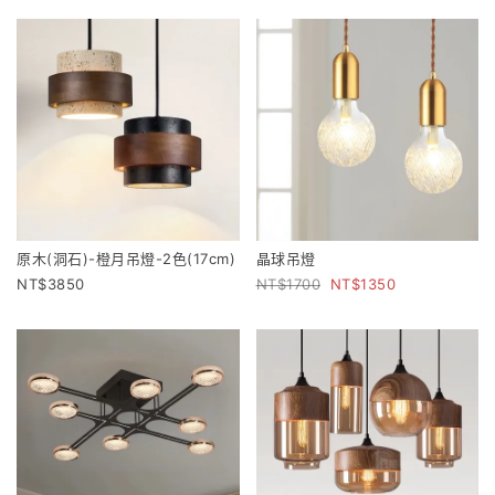
原木(洞石)-橙月吊燈-2色(17cm)
晶球吊燈
3850
1700
1350