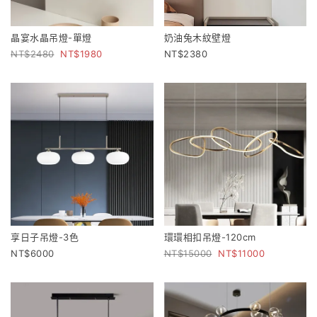
晶宴水晶吊燈-單燈
奶油兔木紋壁燈
2480
1980
2380
享日子吊燈-3色
環環相扣吊燈-120cm
6000
15000
11000